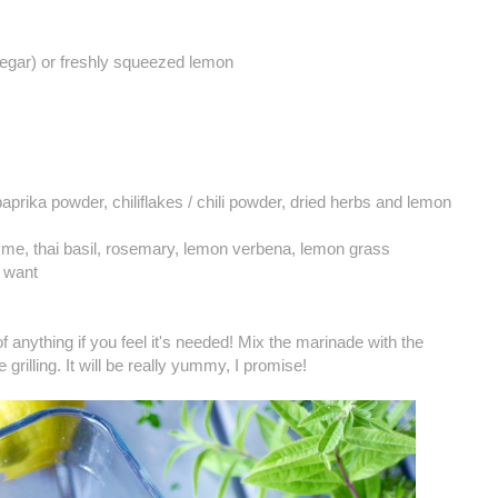
inegar) or freshly squeezed lemon
paprika powder, chiliflakes / chili powder, dried herbs and lemon
yme, thai basil, rosemary, lemon verbena, lemon grass
u want
f anything if you feel it's needed!
Mix the marinade with the
grilling. It will be really yummy, I promise!