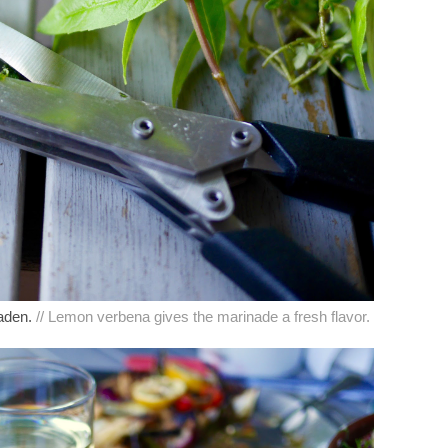
naden.
// Lemon verbena gives the marinade a fresh flavor.