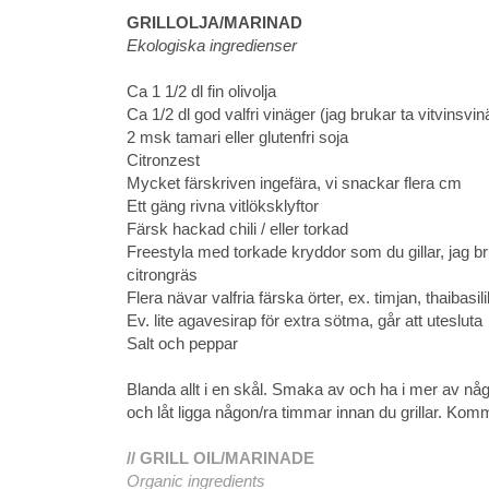
GRILLOLJA/MARINAD
Ekologiska ingredienser
Ca 1 1/2 dl fin olivolja
Ca 1/2 dl god valfri vinäger (jag brukar ta vitvinsvi
2 msk tamari eller glutenfri soja
Citronzest
Mycket färskriven ingefära, vi snackar flera cm
Ett gäng rivna vitlöksklyftor
Färsk hackad chili / eller torkad
Freestyla med torkade kryddor som du gillar, jag bruk
citrongräs
Flera nävar valfria färska örter, ex. timjan, thaibasi
Ev. lite agavesirap för extra sötma, går att utesluta
Salt och peppar
Blanda allt i en skål. Smaka av och ha i mer av nå
och låt ligga någon/ra timmar innan du grillar. Kommer
// GRILL OIL/MARINADE
Organic ingredients