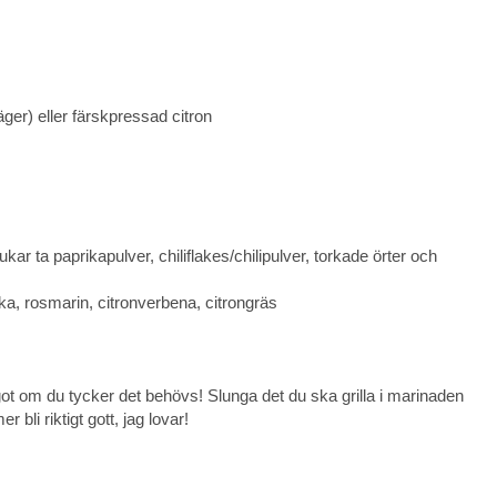
näger) eller färskpressad citron
ar ta paprikapulver, chiliflakes/chilipulver, torkade örter och
lika, rosmarin, citronverbena, citrongräs
got om du tycker det behövs! Slunga det du ska grilla i marinaden
 bli riktigt gott, jag lovar!