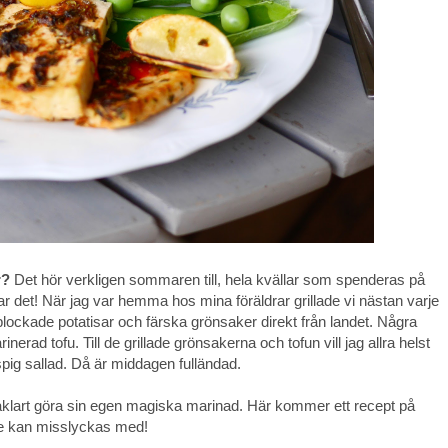
r?
Det hör verkligen sommaren till, hela kvällar som spenderas på
r det! När jag var hemma hos mina föräldrar grillade vi nästan varje
plockade potatisar och färska grönsaker direkt från landet. Några
arinerad tofu. Till de grillade grönsakerna och tofun vill jag allra helst
pig sallad. Då är middagen fulländad.
såklart göra sin egen magiska marinad. Här kommer ett recept på
nte kan misslyckas med!