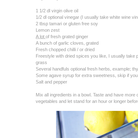
1 1/2 dl virgin olive oil
1/2 dl optional vinegar (I usually take white wine v
2 tbsp tamari or gluten free soy
Lemon zest
A lot
of fresh grated ginger
A bunch of garlic cloves, grated
Fresh chopped chilli / or dried
Freestyle with dried spices you like, I usually take 
grass
Several handfuls optional fresh herbs, example; th
Some agave syrup for extra sweetness, skip if yo
Salt and pepper
Mix all ingredients in a bowl. Taste and have more o
vegetables and let stand for an hour or longer before 