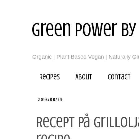
Green power by
Organic | Plant Based Vegan | Naturally G
Recipes
About
Contact
2016/08/29
Recept på grillol